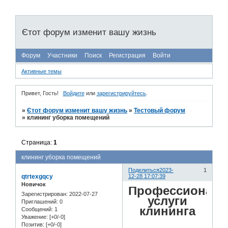
Єтот форум изменит вашу жизнь
Форум
Участники
Поиск
Регистрация
Войти
Активные темы
Привет, Гость!
Войдите
или
зарегистрируйтесь
.
»
Єтот форум изменит вашу жизнь
»
Тестовый форум
»
клининг уборка помещений
Страница:
1
клининг уборка помещений
Поделиться
2023-
1
qtrtexgqcy
12-28 17:07:39
Новичок
Профессионал
Зарегистрирован
: 2022-07-27
услуги
Приглашений:
0
клининга
Сообщений:
1
Уважение:
[+0/-0]
Позитив:
[+0/-0]