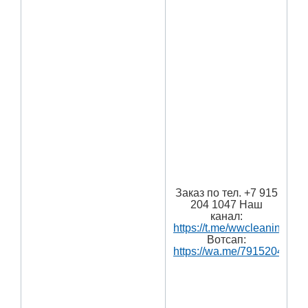
Заказ по тел. +7 915
204 1047 Наш
канал:
https://t.me/wwcleaning
Вотсап:
https://wa.me/7915204104